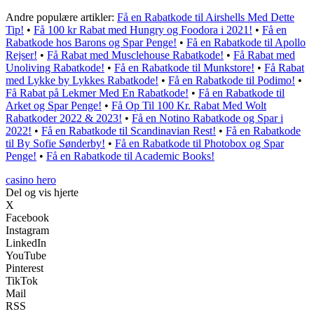
Andre populære artikler:
Få en Rabatkode til Airshells Med Dette
Tip!
•
Få 100 kr Rabat med Hungry og Foodora i 2021!
•
Få en
Rabatkode hos Barons og Spar Penge!
•
Få en Rabatkode til Apollo
Rejser!
•
Få Rabat med Musclehouse Rabatkode!
•
Få Rabat med
Unoliving Rabatkode!
•
Få en Rabatkode til Munkstore!
•
Få Rabat
med Lykke by Lykkes Rabatkode!
•
Få en Rabatkode til Podimo!
•
Få Rabat på Lekmer Med En Rabatkode!
•
Få en Rabatkode til
Arket og Spar Penge!
•
Få Op Til 100 Kr. Rabat Med Wolt
Rabatkoder 2022 & 2023!
•
Få en Notino Rabatkode og Spar i
2022!
•
Få en Rabatkode til Scandinavian Rest!
•
Få en Rabatkode
til By Sofie Sønderby!
•
Få en Rabatkode til Photobox og Spar
Penge!
•
Få en Rabatkode til Academic Books!
casino hero
Del og vis hjerte
X
Facebook
Instagram
LinkedIn
YouTube
Pinterest
TikTok
Mail
RSS