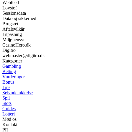
Webfeed
Lovstof
Sessionsdata
Data og sikkerhed
Brugsret
Aftalevilkår
Tilpasning
Miljøhensyn
CasinoHero.dk
Digitro
webmaster@digitro.dk
Kategorier
Gambling
Betting
Vurderinger
Bonus
Tips
Selvudelukkelse
Spil
Slots
Guides
Lotteri
Mød os
Kontakt
PR