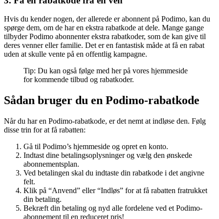
3. Få en rabatkode fra en ven
Hvis du kender nogen, der allerede er abonnent på Podimo, kan du
spørge dem, om de har en ekstra rabatkode at dele. Mange gange
tilbyder Podimo abonnenter ekstra rabatkoder, som de kan give til
deres venner eller familie. Det er en fantastisk måde at få en rabat
uden at skulle vente på en offentlig kampagne.
Tip: Du kan også følge med her på vores hjemmeside
for kommende tilbud og rabatkoder.
Sådan bruger du en Podimo-rabatkode
Når du har en Podimo-rabatkode, er det nemt at indløse den. Følg
disse trin for at få rabatten:
Gå til Podimo’s hjemmeside og opret en konto.
Indtast dine betalingsoplysninger og vælg den ønskede
abonnementsplan.
Ved betalingen skal du indtaste din rabatkode i det angivne
felt.
Klik på “Anvend” eller “Indløs” for at få rabatten fratrukket
din betaling.
Bekræft din betaling og nyd alle fordelene ved et Podimo-
abonnement til en reduceret pris!