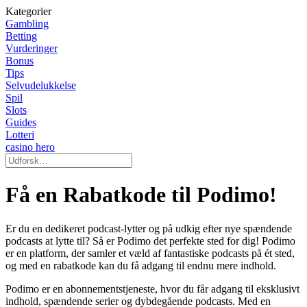
Kategorier
Gambling
Betting
Vurderinger
Bonus
Tips
Selvudelukkelse
Spil
Slots
Guides
Lotteri
casino hero
Få en Rabatkode til Podimo!
Er du en dedikeret podcast-lytter og på udkig efter nye spændende
podcasts at lytte til? Så er Podimo det perfekte sted for dig! Podimo
er en platform, der samler et væld af fantastiske podcasts på ét sted,
og med en rabatkode kan du få adgang til endnu mere indhold.
Podimo er en abonnementstjeneste, hvor du får adgang til eksklusivt
indhold, spændende serier og dybdegående podcasts. Med en