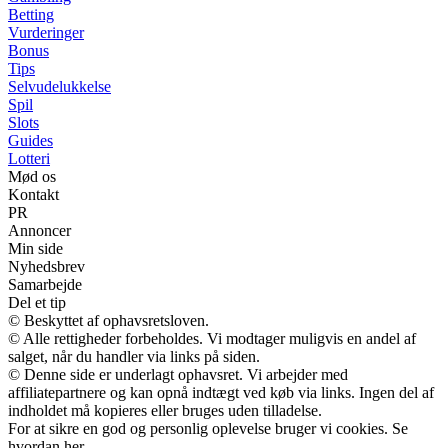
Betting
Vurderinger
Bonus
Tips
Selvudelukkelse
Spil
Slots
Guides
Lotteri
Mød os
Kontakt
PR
Annoncer
Min side
Nyhedsbrev
Samarbejde
Del et tip
© Beskyttet af ophavsretsloven.
© Alle rettigheder forbeholdes. Vi modtager muligvis en andel af
salget, når du handler via links på siden.
© Denne side er underlagt ophavsret. Vi arbejder med
affiliatepartnere og kan opnå indtægt ved køb via links. Ingen del af
indholdet må kopieres eller bruges uden tilladelse.
For at sikre en god og personlig oplevelse bruger vi cookies. Se
hvordan her.