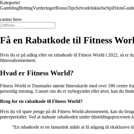
Kategorier
Gambling
Betting
Vurderinger
Bonus
Tips
Selvudelukkelse
Spil
Slots
Guid
casino hero
Få en Rabatkode til Fitness Worl
Hvis du er på udkig efter en rabatkode til Fitness World i 2022, så er du
fitnessabonnement.
Hvad er Fitness World?
Fitness World er Danmarks største fitnesskæde med over 180 centre ford
personlig træning. Uanset om du er nybegynder eller øvet, kan du finde
Brug for en rabatkode til Fitness World?
Hvis du vil spare penge på dit Fitness World-abonnement, kan du bruge e
prøveperioder. Ved at indtaste rabatkoden under tilmeldingsprocessen kan
“En rabatkode er en fantastisk måde at få adgang til eksklusive 