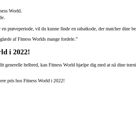
ness World.
de.
r en prøveperiode, vil du kunne finde en rabatkode, der matcher dine b
å glæde af Fitness Worlds mange fordele.”
ld i 2022!
it generelle helbred, kan Fitness World hjælpe dig med at nå dine træn
ere pris hos Fitness World i 2022!