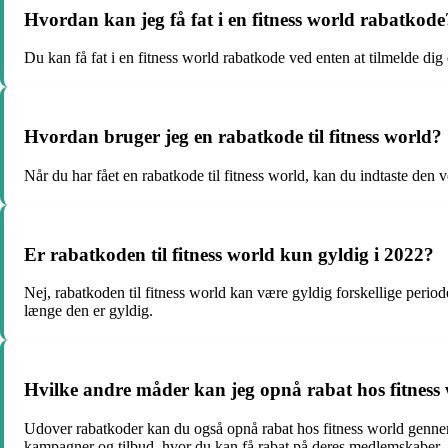
Hvordan kan jeg få fat i en fitness world rabatkode
Du kan få fat i en fitness world rabatkode ved enten at tilmelde di
Hvordan bruger jeg en rabatkode til fitness world?
Når du har fået en rabatkode til fitness world, kan du indtaste den v
Er rabatkoden til fitness world kun gyldig i 2022?
Nej, rabatkoden til fitness world kan være gyldig forskellige periode
længe den er gyldig.
Hvilke andre måder kan jeg opnå rabat hos fitness
Udover rabatkoder kan du også opnå rabat hos fitness world genne
kampagner og tilbud, hvor du kan få rabat på deres medlemskaber.