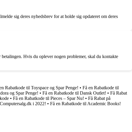
ilmelde sig deres nyhedsbrev for at holde sig opdateret om deres
rer betalingen. Hvis du oplever nogen problemer, skal du kontakte
en Rabatkode til Toyspace og Spar Penge!
•
Få en Rabatkode til
ndora og Spar Penge!
•
Få en Rabatkode til Dansk Outlet!
•
Få Rabat
tkode
•
Få en Rabatkode til Pieces – Spar Nu!
•
Få Rabat på
 Computersalg.dk i 2022!
•
Få en Rabatkode til Academic Books!