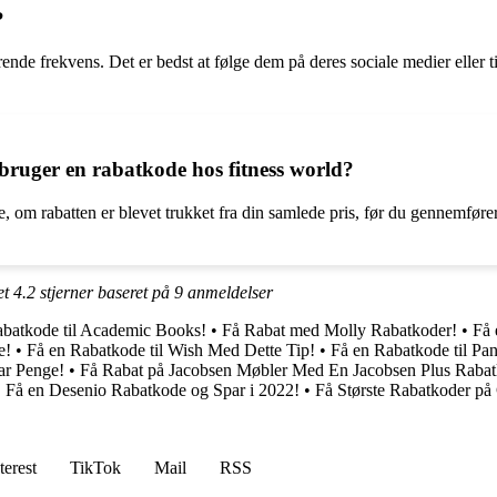
?
de frekvens. Det er bedst at følge dem på deres sociale medier eller t
bruger en rabatkode hos fitness world?
kke, om rabatten er blevet trukket fra din samlede pris, før du gennemfø
et
4.2
stjerner baseret på
9
anmeldelser
abatkode til Academic Books!
•
Få Rabat med Molly Rabatkoder!
•
Få 
e!
•
Få en Rabatkode til Wish Med Dette Tip!
•
Få en Rabatkode til Pa
ar Penge!
•
Få Rabat på Jacobsen Møbler Med En Jacobsen Plus Raba
•
Få en Desenio Rabatkode og Spar i 2022!
•
Få Største Rabatkoder på
terest
TikTok
Mail
RSS