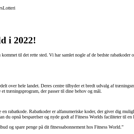
es
Lotteri
d i 2022!
 kommet til det rette sted. Vi har samlet nogle af de bedste rabatkoder o
elt over hele landet. Deres centre tilbyder et bredt udvalg af træning
 et træningsprogram, der passer til dine behov og mål.
n rabatkode. Rabatkoder er alfanumeriske koder, der giver dig mulighed 
 du opnå besparelser og nyde godt af Fitness Worlds faciliteter til en l
tilbud og spare penge på dit fitnessabonnement hos Fitness World.”