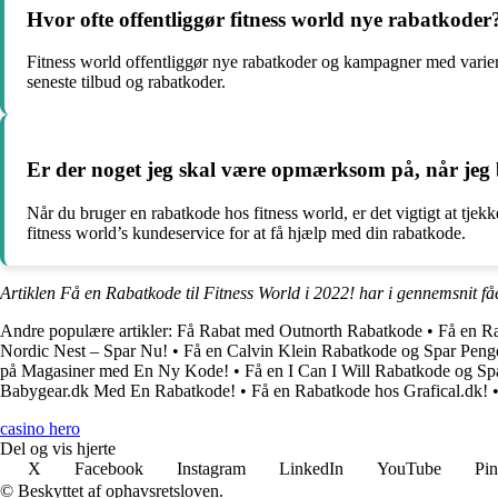
Hvor ofte offentliggør fitness world nye rabatkoder
Fitness world offentliggør nye rabatkoder og kampagner med varieren
seneste tilbud og rabatkoder.
Er der noget jeg skal være opmærksom på, når jeg 
Når du bruger en rabatkode hos fitness world, er det vigtigt at tje
fitness world’s kundeservice for at få hjælp med din rabatkode.
Artiklen Få en Rabatkode til Fitness World i 2022! har i gennemsnit få
Andre populære artikler:
Få Rabat med Outnorth Rabatkode
•
Få en R
Nordic Nest – Spar Nu!
•
Få en Calvin Klein Rabatkode og Spar Peng
på Magasiner med En Ny Kode!
•
Få en I Can I Will Rabatkode og Sp
Babygear.dk Med En Rabatkode!
•
Få en Rabatkode hos Grafical.dk!
casino hero
Del og vis hjerte
X
Facebook
Instagram
LinkedIn
YouTube
Pin
© Beskyttet af ophavsretsloven.