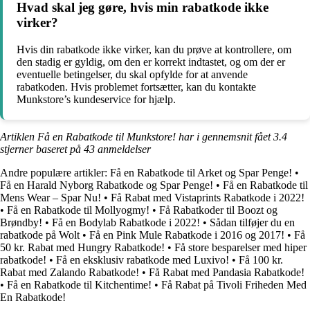
Hvad skal jeg gøre, hvis min rabatkode ikke
virker?
Hvis din rabatkode ikke virker, kan du prøve at kontrollere, om
den stadig er gyldig, om den er korrekt indtastet, og om der er
eventuelle betingelser, du skal opfylde for at anvende
rabatkoden. Hvis problemet fortsætter, kan du kontakte
Munkstore’s kundeservice for hjælp.
Artiklen Få en Rabatkode til Munkstore! har i gennemsnit fået
3.4
stjerner baseret på
43
anmeldelser
Andre populære artikler:
Få en Rabatkode til Arket og Spar Penge!
•
Få en Harald Nyborg Rabatkode og Spar Penge!
•
Få en Rabatkode til
Mens Wear – Spar Nu!
•
Få Rabat med Vistaprints Rabatkode i 2022!
•
Få en Rabatkode til Mollyogmy!
•
Få Rabatkoder til Boozt og
Brøndby!
•
Få en Bodylab Rabatkode i 2022!
•
Sådan tilføjer du en
rabatkode på Wolt
•
Få en Pink Mule Rabatkode i 2016 og 2017!
•
Få
50 kr. Rabat med Hungry Rabatkode!
•
Få store besparelser med hiper
rabatkode!
•
Få en eksklusiv rabatkode med Luxivo!
•
Få 100 kr.
Rabat med Zalando Rabatkode!
•
Få Rabat med Pandasia Rabatkode!
•
Få en Rabatkode til Kitchentime!
•
Få Rabat på Tivoli Friheden Med
En Rabatkode!