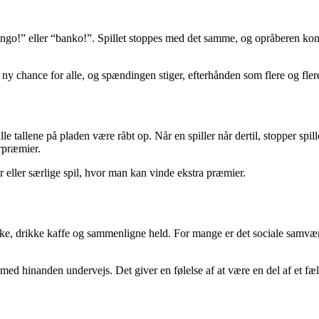
ingo!” eller “banko!”. Spillet stoppes med det samme, og opråberen kontro
 ny chance for alle, og spændingen stiger, efterhånden som flere og flere 
le tallene på pladen være råbt op. Når en spiller når dertil, stopper spil
orpræmier.
r eller særlige spil, hvor man kan vinde ekstra præmier.
akke, drikke kaffe og sammenligne held. For mange er det sociale samvær 
ve med hinanden undervejs. Det giver en følelse af at være en del af et