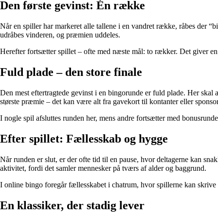
Den første gevinst: Én række
Når en spiller har markeret alle tallene i en vandret række, råbes der “b
udråbes vinderen, og præmien uddeles.
Herefter fortsætter spillet – ofte med næste mål: to rækker. Det giver en
Fuld plade – den store finale
Den mest eftertragtede gevinst i en bingorunde er fuld plade. Her skal al
største præmie – det kan være alt fra gavekort til kontanter eller spons
I nogle spil afsluttes runden her, mens andre fortsætter med bonusrunde
Efter spillet: Fællesskab og hygge
Når runden er slut, er der ofte tid til en pause, hvor deltagerne kan sn
aktivitet, fordi det samler mennesker på tværs af alder og baggrund.
I online bingo foregår fællesskabet i chatrum, hvor spillerne kan skri
En klassiker, der stadig lever