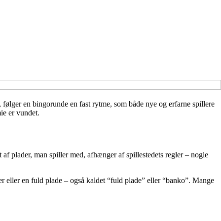
, følger en bingorunde en fast rytme, som både nye og erfarne spillere
mie er vundet.
et af plader, man spiller med, afhænger af spillestedets regler – nogle
er eller en fuld plade – også kaldet “fuld plade” eller “banko”. Mange