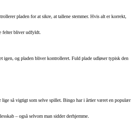
llerer pladen for at sikre, at tallene stemmer. Hvis alt er korrekt,
felter bliver udfyldt.
let igen, og pladen bliver kontrolleret. Fuld plade udløser typisk den
lige så vigtigt som selve spillet. Bingo har i årtier været en populær
 fællesskab – også selvom man sidder derhjemme.