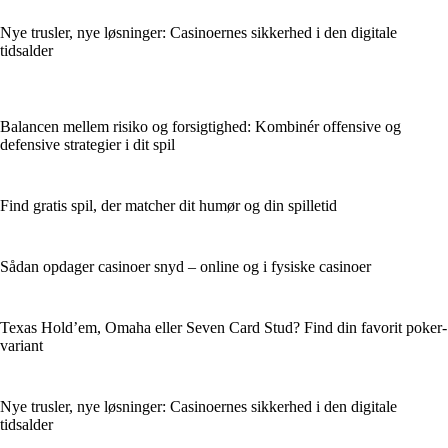
Nye trusler, nye løsninger: Casinoernes sikkerhed i den digitale
tidsalder
Balancen mellem risiko og forsigtighed: Kombinér offensive og
defensive strategier i dit spil
Find gratis spil, der matcher dit humør og din spilletid
Sådan opdager casinoer snyd – online og i fysiske casinoer
Texas Hold’em, Omaha eller Seven Card Stud? Find din favorit poker­
variant
Nye trusler, nye løsninger: Casinoernes sikkerhed i den digitale
tidsalder