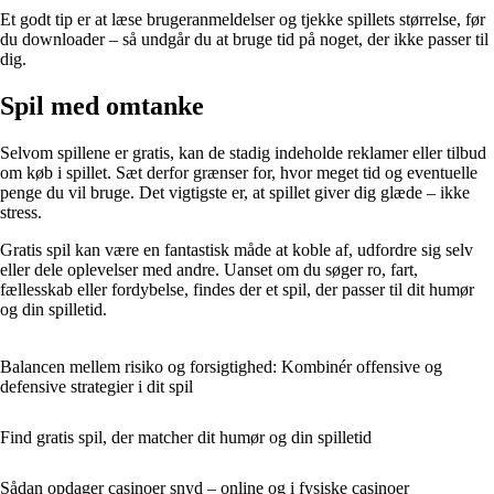
Et godt tip er at læse brugeranmeldelser og tjekke spillets størrelse, før
du downloader – så undgår du at bruge tid på noget, der ikke passer til
dig.
Spil med omtanke
Selvom spillene er gratis, kan de stadig indeholde reklamer eller tilbud
om køb i spillet. Sæt derfor grænser for, hvor meget tid og eventuelle
penge du vil bruge. Det vigtigste er, at spillet giver dig glæde – ikke
stress.
Gratis spil kan være en fantastisk måde at koble af, udfordre sig selv
eller dele oplevelser med andre. Uanset om du søger ro, fart,
fællesskab eller fordybelse, findes der et spil, der passer til dit humør
og din spilletid.
Balancen mellem risiko og forsigtighed: Kombinér offensive og
defensive strategier i dit spil
Find gratis spil, der matcher dit humør og din spilletid
Sådan opdager casinoer snyd – online og i fysiske casinoer