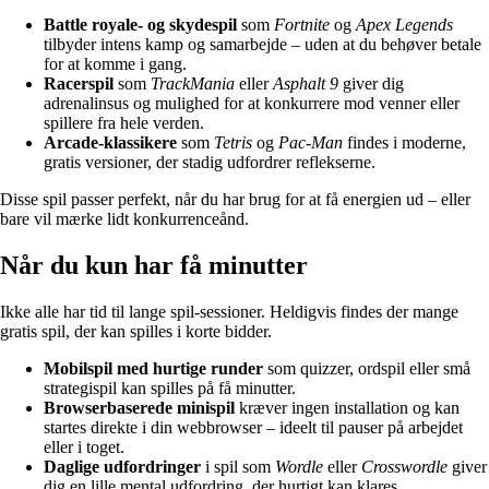
Battle royale- og skydespil
som
Fortnite
og
Apex Legends
tilbyder intens kamp og samarbejde – uden at du behøver betale
for at komme i gang.
Racerspil
som
TrackMania
eller
Asphalt 9
giver dig
adrenalinsus og mulighed for at konkurrere mod venner eller
spillere fra hele verden.
Arcade-klassikere
som
Tetris
og
Pac-Man
findes i moderne,
gratis versioner, der stadig udfordrer reflekserne.
Disse spil passer perfekt, når du har brug for at få energien ud – eller
bare vil mærke lidt konkurrenceånd.
Når du kun har få minutter
Ikke alle har tid til lange spil-sessioner. Heldigvis findes der mange
gratis spil, der kan spilles i korte bidder.
Mobilspil med hurtige runder
som quizzer, ordspil eller små
strategispil kan spilles på få minutter.
Browserbaserede minispil
kræver ingen installation og kan
startes direkte i din webbrowser – ideelt til pauser på arbejdet
eller i toget.
Daglige udfordringer
i spil som
Wordle
eller
Crosswordle
giver
dig en lille mental udfordring, der hurtigt kan klares.