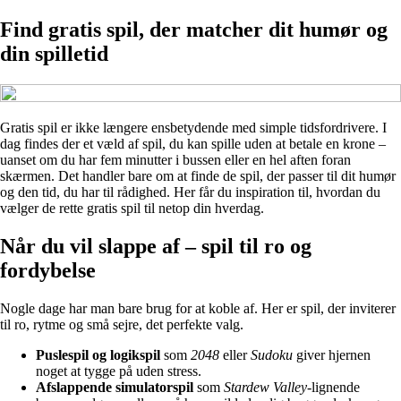
Find gratis spil, der matcher dit humør og
din spilletid
Gratis spil er ikke længere ensbetydende med simple tidsfordrivere. I
dag findes der et væld af spil, du kan spille uden at betale en krone –
uanset om du har fem minutter i bussen eller en hel aften foran
skærmen. Det handler bare om at finde de spil, der passer til dit humør
og den tid, du har til rådighed. Her får du inspiration til, hvordan du
vælger de rette gratis spil til netop din hverdag.
Når du vil slappe af – spil til ro og
fordybelse
Nogle dage har man bare brug for at koble af. Her er spil, der inviterer
til ro, rytme og små sejre, det perfekte valg.
Puslespil og logikspil
som
2048
eller
Sudoku
giver hjernen
noget at tygge på uden stress.
Afslappende simulatorspil
som
Stardew Valley
-lignende