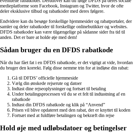
eventuelle rabatkoder. Derudover kan du følge DFDS på deres sociale
medieplatforme som Facebook, Instagram og Twitter, hvor de ofte
deler eksklusive tilbud og rabatkoder med deres følgere.
Endvidere kan du besøge forskellige hjemmesider og rabatportaler, der
samler og deler rabatkoder til forskellige onlinebutikker og websites.
DFDS rabatkoder kan være tilgængelige på sådanne sider fra tid til
anden. Det er bare at holde øje med dem!
Sådan bruger du en DFDS rabatkode
Når du har fået fat i en DFDS rabatkode, er det vigtigt at vide, hvordan
du bruger den korrekt. Følg disse nemme trin for at indløse din rabat:
Gå til DFDS’ officielle hjemmeside
Vælg din ønskede rejserute og datoer
Indtast dine rejseoplysninger og fortsæt til betaling
Under betalingsprocessen vil du se et felt til indtastning af en
rabatkode
Indtast din DFDS rabatkode og klik på “Anvend”
Prisen vil blive opdateret med den rabat, der er knyttet til koden
Fortsæt med at fuldføre betalingen og bekræft din rejse
Hold øje med udløbsdatoer og betingelser