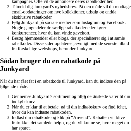
kampagner. Ofte vil de annoncere deres rabatkoder her.
Tilmeld dig Junkyard’s nyhedsbrev. På den måde vil du modtage
email-opdateringer om nye kollektioner, udsalg og endda
eksklusive rabatkoder.
Følg Junkyard på sociale medier som Instagram og Facebook.
Nogle gange deler de særlige rabatkoder eller kører
konkurrencer, hvor du kan vinde gavekort.
Besøg hjemmesider eller blogs, der specialiserer sig i at samle
rabatkoder. Disse sider opdateres jævnligt med de seneste tilbud
fra forskellige webshops, herunder Junkyard.
Sådan bruger du en rabatkode på
Junkyard
Når du har fået fat i en rabatkode til Junkyard, kan du indløse den på
følgende måde:
Gennemse Junkyard’s sortiment og tilføj de ønskede varer til din
indkøbskurv.
Når du er klar til at betale, gå til din indkøbskurv og find feltet,
hvor du kan indtaste rabatkoden.
Indtast din rabatkode og klik på “Anvend”. Rabatten vil blive
fratrukket det samlede beløb, og du vil kunne se, hvor meget du
har sparet.