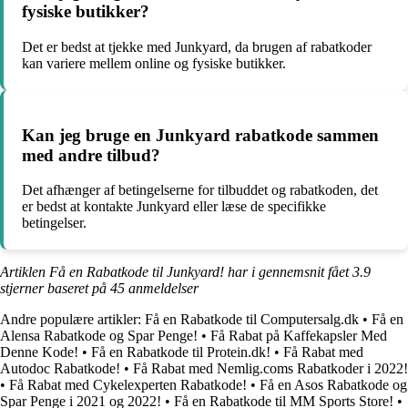
fysiske butikker?
Det er bedst at tjekke med Junkyard, da brugen af rabatkoder
kan variere mellem online og fysiske butikker.
Kan jeg bruge en Junkyard rabatkode sammen
med andre tilbud?
Det afhænger af betingelserne for tilbuddet og rabatkoden, det
er bedst at kontakte Junkyard eller læse de specifikke
betingelser.
Artiklen Få en Rabatkode til Junkyard! har i gennemsnit fået
3.9
stjerner baseret på
45
anmeldelser
Andre populære artikler:
Få en Rabatkode til Computersalg.dk
•
Få en
Alensa Rabatkode og Spar Penge!
•
Få Rabat på Kaffekapsler Med
Denne Kode!
•
Få en Rabatkode til Protein.dk!
•
Få Rabat med
Autodoc Rabatkode!
•
Få Rabat med Nemlig.coms Rabatkoder i 2022!
•
Få Rabat med Cykelexperten Rabatkode!
•
Få en Asos Rabatkode og
Spar Penge i 2021 og 2022!
•
Få en Rabatkode til MM Sports Store!
•