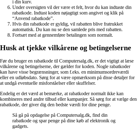
i din kurv.
Under oversigten vil der være et felt, hvor du kan indtaste din
rabatkode. Indtast koden nøjagtigt som angivet og klik på
“Anvend rabatkode”.
Hvis din rabatkode er gyldig, vil rabatten blive fratrukket
automatisk. Du kan nu se den samlede pris med rabatten.
Fortsæt med at gennemføre betalingen som normalt.
Husk at tjekke vilkårene og betingelserne
Før du bruger en rabatkode til Computersalg.dk, er det vigtigt at læse
vilkårene og betingelserne, der gælder for koden. Nogle rabatkoder
kan have visse begrænsninger, som f.eks. en minimumsordreværdi
eller en udløbsdato. Sørg for at være opmærksom på disse detaljer for
at undgå eventuelle misforståelser eller skuffelser.
Endelig er det værd at bemærke, at rabatkoder normalt ikke kan
kombineres med andre tilbud eller kampanjer. Så sørg for at vælge den
rabatkode, der giver dig den bedste værdi for dine penge.
Så gå på opdagelse på Computersalg.dk, find din
rabatkode og spar penge på dine køb af elektronik og
gadgets.