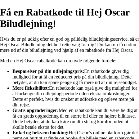
Få en Rabatkode til Hej Oscar
Biludlejning!
Hvis du er på udkig efter en god og pålidelig biludlejningsservice, så er
Hej Oscar Biludlejning det helt rette valg for dig! Du kan nu få endnu
mere ud af din biludlejning ved hjælp af en rabatkode fra Hej Oscar.
Med en Hej Oscar rabatkode kan du nyde følgende fordele:
Besparelser på din udlejningspris:
En rabatkode giver dig
mulighed for at få en reduceret pris på din biludlejning. Dette
betyder, at du kan spare penge og få mere ud af din rejsebudget.
Mere fleksibilitet:
En rabatkode kan også give dig mulighed for
at forlænge din udlejningsperiode uden ekstra omkostninger.
Dette er perfekt, hvis du ønsker at udforske og opleve mere på
din rejse.
Gratis opgraderinger:
Med en rabatkode kan du være heldig at
få en gratis opgradering til en større bil eller en højere bilklasse.
Dette betyder, at du kan køre rundt i stil og komfort uden at
skulle betale ekstra for det.
Enkel og bekvem booking:
Hej Oscar’s online platform gør det
nemt og hurtigt at finde og booke din billeje med en rabatkode.