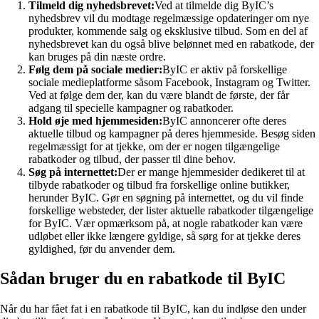
Tilmeld dig nyhedsbrevet:
Ved at tilmelde dig ByIC’s
nyhedsbrev vil du modtage regelmæssige opdateringer om nye
produkter, kommende salg og eksklusive tilbud. Som en del af
nyhedsbrevet kan du også blive belønnet med en rabatkode, der
kan bruges på din næste ordre.
Følg dem på sociale medier:
ByIC er aktiv på forskellige
sociale medieplatforme såsom Facebook, Instagram og Twitter.
Ved at følge dem der, kan du være blandt de første, der får
adgang til specielle kampagner og rabatkoder.
Hold øje med hjemmesiden:
ByIC annoncerer ofte deres
aktuelle tilbud og kampagner på deres hjemmeside. Besøg siden
regelmæssigt for at tjekke, om der er nogen tilgængelige
rabatkoder og tilbud, der passer til dine behov.
Søg på internettet:
Der er mange hjemmesider dedikeret til at
tilbyde rabatkoder og tilbud fra forskellige online butikker,
herunder ByIC. Gør en søgning på internettet, og du vil finde
forskellige websteder, der lister aktuelle rabatkoder tilgængelige
for ByIC. Vær opmærksom på, at nogle rabatkoder kan være
udløbet eller ikke længere gyldige, så sørg for at tjekke deres
gyldighed, før du anvender dem.
Sådan bruger du en rabatkode til ByIC
Når du har fået fat i en rabatkode til ByIC, kan du indløse den under