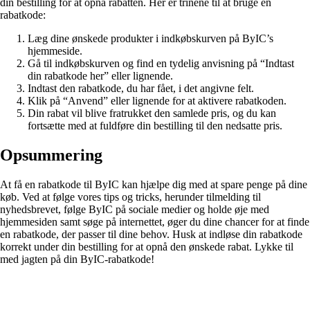
din bestilling for at opnå rabatten. Her er trinene til at bruge en
rabatkode:
Læg dine ønskede produkter i indkøbskurven på ByIC’s
hjemmeside.
Gå til indkøbskurven og find en tydelig anvisning på “Indtast
din rabatkode her” eller lignende.
Indtast den rabatkode, du har fået, i det angivne felt.
Klik på “Anvend” eller lignende for at aktivere rabatkoden.
Din rabat vil blive fratrukket den samlede pris, og du kan
fortsætte med at fuldføre din bestilling til den nedsatte pris.
Opsummering
At få en rabatkode til ByIC kan hjælpe dig med at spare penge på dine
køb. Ved at følge vores tips og tricks, herunder tilmelding til
nyhedsbrevet, følge ByIC på sociale medier og holde øje med
hjemmesiden samt søge på internettet, øger du dine chancer for at finde
en rabatkode, der passer til dine behov. Husk at indløse din rabatkode
korrekt under din bestilling for at opnå den ønskede rabat. Lykke til
med jagten på din ByIC-rabatkode!