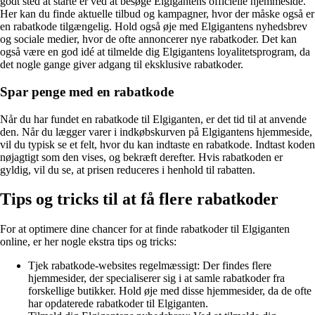
godt sted at starte er ved at besøge Elgigantens officielle hjemmeside.
Her kan du finde aktuelle tilbud og kampagner, hvor der måske også er
en rabatkode tilgængelig. Hold også øje med Elgigantens nyhedsbrev
og sociale medier, hvor de ofte annoncerer nye rabatkoder. Det kan
også være en god idé at tilmelde dig Elgigantens loyalitetsprogram, da
det nogle gange giver adgang til eksklusive rabatkoder.
Spar penge med en rabatkode
Når du har fundet en rabatkode til Elgiganten, er det tid til at anvende
den. Når du lægger varer i indkøbskurven på Elgigantens hjemmeside,
vil du typisk se et felt, hvor du kan indtaste en rabatkode. Indtast koden
nøjagtigt som den vises, og bekræft derefter. Hvis rabatkoden er
gyldig, vil du se, at prisen reduceres i henhold til rabatten.
Tips og tricks til at få flere rabatkoder
For at optimere dine chancer for at finde rabatkoder til Elgiganten
online, er her nogle ekstra tips og tricks:
Tjek rabatkode-websites regelmæssigt: Der findes flere
hjemmesider, der specialiserer sig i at samle rabatkoder fra
forskellige butikker. Hold øje med disse hjemmesider, da de ofte
har opdaterede rabatkoder til Elgiganten.