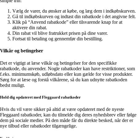
simple trin:
Vælg de varer, du ønsker at købe, og læg dem i indkøbskurven.
Gå til indkøbskurven og indtast din rabatkode i det angivne felt.
Klik på “Anvend rabatkode” eller tilsvarende knap for at
aktivere din rabat.
Din rabat vil blive fratrukket prisen på dine varer.
Fortsat til betaling og gennemfør din bestilling.
Vilkår og betingelser
Det er vigtigt at læse vilkår og betingelser for den specifikke
rabatkode, du anvender. Nogle rabatkoder kan have restriktioner, som
f.eks. minimumskøb, udløbsdato eller kun gælde for visse produkter.
Sørg for at læse og forstå vilkårene, så du kan udnytte rabatkoden
bedst muligt.
Hold dig opdateret med Fleggaard rabatkoder
Hvis du vil være sikker på altid at være opdateret med de nyeste
Fleggaard rabatkoder, kan du tilmelde dig deres nyhedsbrev eller følge
dem på sociale medier. På den måde får du direkte besked, når der er
nye tilbud eller rabatkoder tilgængelige.