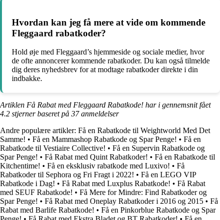
Hvordan kan jeg få mere at vide om kommende
Fleggaard rabatkoder?
Hold øje med Fleggaard’s hjemmeside og sociale medier, hvor
de ofte annoncerer kommende rabatkoder. Du kan også tilmelde
dig deres nyhedsbrev for at modtage rabatkoder direkte i din
indbakke.
Artiklen Få Rabat med Fleggaard Rabatkode! har i gennemsnit fået
4.2
stjerner baseret på
37
anmeldelser
Andre populære artikler:
Få en Rabatkode til Weightworld Med Det
Samme!
•
Få en Mammashop Rabatkode og Spar Penge!
•
Få en
Rabatkode til Vestiaire Collective!
•
Få en Supervin Rabatkode og
Spar Penge!
•
Få Rabat med Quint Rabatkoder!
•
Få en Rabatkode til
Kitchentime!
•
Få en eksklusiv rabatkode med Luxivo!
•
Få
Rabatkoder til Sephora og Fri Fragt i 2022!
•
Få en LEGO VIP
Rabatkode i Dag!
•
Få Rabat med Luxplus Rabatkode!
•
Få Rabat
med SEUF Rabatkode!
•
Få Mere for Mindre: Find Rabatkoder og
Spar Penge!
•
Få Rabat med Oneplay Rabatkoder i 2016 og 2015
•
Få
Rabat med Barlife Rabatkode!
•
Få en Pinkorblue Rabatkode og Spar
Penge!
•
Få Rabat med Ekstra Bladet og BT Rabatkoder!
•
Få en