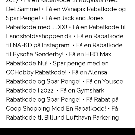
2017
•
Få en Rabatkode til Rugvista Med
Det Samme!
•
Få en Wanapix Rabatkode og
Spar Penge!
•
Få en Jack and Jones
Rabatkode med JJXX!
•
Få en Rabatkode til
Landsholdsshoppen.dk
•
Få en Rabatkode
til NA-KD på Instagram!
•
Få en Rabatkode
til Bysofie Sønderby!
•
Få en HBO Max
Rabatkode Nu!
•
Spar penge med en
CCHobby Rabatkode!
•
Få en Alensa
Rabatkode og Spar Penge!
•
Få en Yousee
Rabatkode i 2022!
•
Få en Gymshark
Rabatkode og Spar Penge!
•
Få Rabat på
Coop Shopping Med En Rabatkode!
•
Få
Rabatkode til Billund Lufthavn Parkering