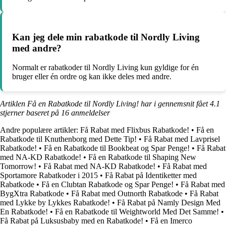
Kan jeg dele min rabatkode til Nordly Living
med andre?
Normalt er rabatkoder til Nordly Living kun gyldige for én
bruger eller én ordre og kan ikke deles med andre.
Artiklen Få en Rabatkode til Nordly Living! har i gennemsnit fået
4.1
stjerner baseret på
16
anmeldelser
Andre populære artikler:
Få Rabat med Flixbus Rabatkode!
•
Få en
Rabatkode til Knuthenborg med Dette Tip!
•
Få Rabat med Lavprisel
Rabatkode!
•
Få en Rabatkode til Bookbeat og Spar Penge!
•
Få Rabat
med NA-KD Rabatkode!
•
Få en Rabatkode til Shaping New
Tomorrow!
•
Få Rabat med NA-KD Rabatkode!
•
Få Rabat med
Sportamore Rabatkoder i 2015
•
Få Rabat på Identiketter med
Rabatkode
•
Få en Clubtan Rabatkode og Spar Penge!
•
Få Rabat med
BygXtra Rabatkode
•
Få Rabat med Outnorth Rabatkode
•
Få Rabat
med Lykke by Lykkes Rabatkode!
•
Få Rabat på Namly Design Med
En Rabatkode!
•
Få en Rabatkode til Weightworld Med Det Samme!
•
Få Rabat på Luksusbaby med en Rabatkode!
•
Få en Imerco